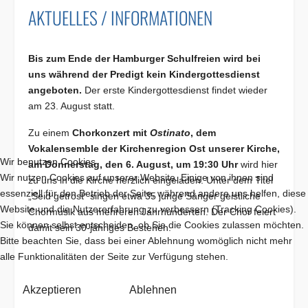
AKTUELLES / INFORMATIONEN
Bis zum Ende der Hamburger Schulfreien wird bei
uns während der Predigt kein Kindergottesdienst
angeboten.
Der erste Kindergottesdienst findet wieder
am 23. August statt.
Zu einem
Chorkonzert mit
Ostinato
, dem
Vokalensemble der Kirchenregion Ost unserer Kirche,
Wir benutzen Cookies
am Donnerstag, den 6. August, um 19:30 Uhr
wird hier
Wir nutzen Cookies auf unserer Website. Einige von ihnen sind
zu uns in die Kirche herzlich eingeladen. Unter dem Titel
essenziell für den Betrieb der Seite, während andere uns helfen, diese
„Seid getrost“ singen etwa 35 junge Sänger geistliche
Website und die Nutzererfahrung zu verbessern (Tracking Cookies).
Chormusik aus mehreren Jahrhunderten. Der Chor feiert
Sie können selbst entscheiden, ob Sie die Cookies zulassen möchten.
damit sein 30-jähriges Bestehen.
Bitte beachten Sie, dass bei einer Ablehnung womöglich nicht mehr
alle Funktionalitäten der Seite zur Verfügung stehen.
Akzeptieren
Ablehnen